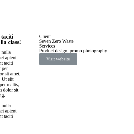
taciti
Client
Seven Zero Waste
la class!
Services
Product design, promo photography
 nulla
met aptent
Visit website
t taciti
t per
r sit amet,
 Ut elit
per mattis,
 dolor sit
ng.
 nulla
met aptent
t taciti