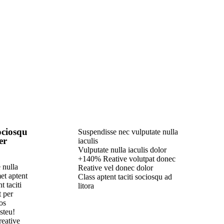
sociosqu
Suspendisse nec vulputate nulla
er
iaculis
Vulputate nulla iaculis dolor
+140% Reative volutpat donec
 nulla
Reative vel donec dolor
met aptent
Class aptent taciti sociosqu ad
t taciti
litora
t per
os
steu!
reative