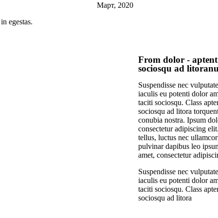
Март, 2020
in egestas.
From dolor - aptent 
sociosqu ad litoranul
Suspendisse nec vulputate
iaculis eu potenti dolor a
taciti sociosqu. Class apten
sociosqu ad litora torquen
conubia nostra. Ipsum dolo
consectetur adipiscing elit.
tellus, luctus nec ullamcor
pulvinar dapibus leo ipsum
amet, consectetur adipisci
Suspendisse nec vulputate
iaculis eu potenti dolor a
taciti sociosqu. Class apten
sociosqu ad litora