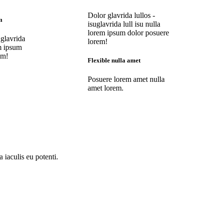
Dolor glavrida lullos -
m
isuglavrida lull isu nulla
lorem ipsum dolor posuere
 glavrida
lorem!
em ipsum
em!
Flexible nulla amet
Posuere lorem amet nulla
amet lorem.
 iaculis eu potenti.