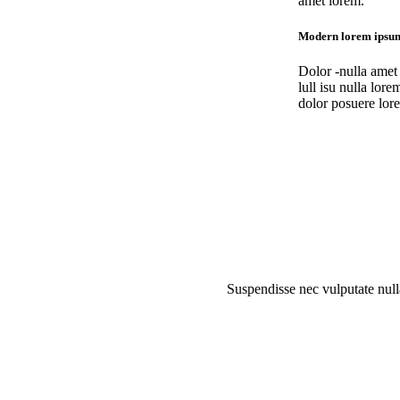
amet lorem.
Modern lorem ipsu
Dolor -nulla amet
lull isu nulla lor
dolor posuere lor
Suspendisse nec vulputate nulla