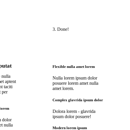
3. Done!
putat
Flexible nulla amet lorem
 nulla
Nulla lorem ipsum dolor
met aptent
posuere lorem amet nulla
t taciti
amet lorem.
t per
Complex glavrida ipsum dolor
 lorem
Dolora lorem - glavrida
ipsum dolor posuere!
 dolor
t nulla
Modern lorem ipsum