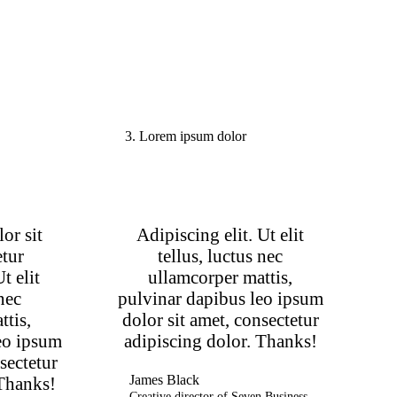
3. Lorem ipsum dolor
or sit
Adipiscing elit. Ut elit
etur
tellus, luctus nec
t elit
ullamcorper mattis,
 nec
pulvinar dapibus leo ipsum
ttis,
dolor sit amet, consectetur
eo ipsum
adipiscing dolor. Thanks!
sectetur
James Black
 Thanks!
Creative director of Seven Business